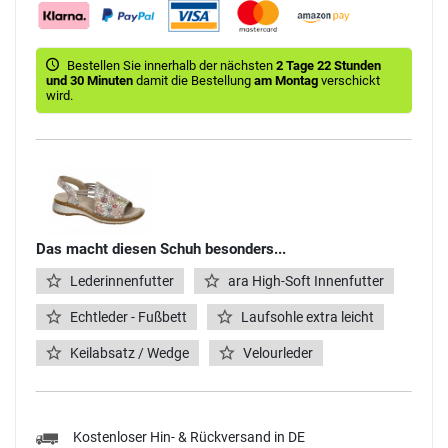
Bestellen Sie innerhalb der nächsten
2 Tage 22 Stunden
und 30 Minuten
damit die Bestellung
am Montag
verschickt
wird.
Das macht diesen Schuh besonders...
Lederinnenfutter
ara High-Soft Innenfutter
Echtleder - Fußbett
Laufsohle extra leicht
Keilabsatz / Wedge
Velourleder
Kostenloser Hin- & Rückversand in DE