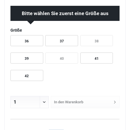
Bitte wählen Sie zuerst eine Größe aus
Größe
36
37
38
39
40
41
42
In den
Warenkorb