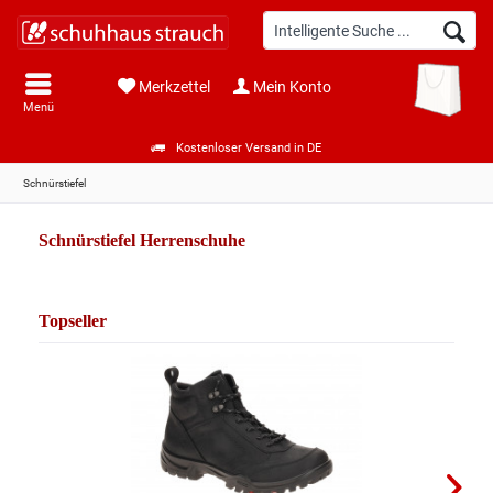
Merkzettel
Mein Konto
Menü
Kostenloser Versand in DE
Schnürstiefel
Schnürstiefel Herrenschuhe
Topseller