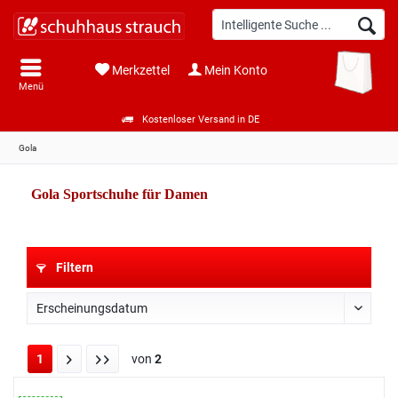
Merkzettel
Mein Konto
Menü
Kostenloser Versand in DE
Gola
Gola Sportschuhe für Damen
Filtern
1
von
2