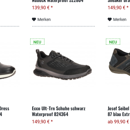
Nubuck Waterproof 522804
Sneaker br
139,90 € *
149,90 € *
Merken
Merken
NEU
NEU
Dress
Ecco Ult-Trn Schuhe schwarz
Josef Seibe
24
Waterproof 824364
87 blau Ext
149,90 € *
ab 99,90 €