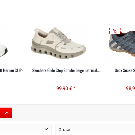
iß Herren SLIP-
Skechers Glide Step Schuhe beige natrural...
Geox Snake 
99,90 € *
98,9
Größe