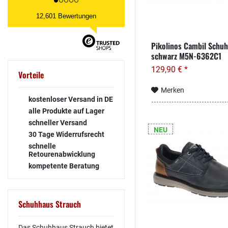
Kork Fußbett
Lloyd
12,601 Bewertungen
Polyurethan, Micros
Meindl
Synthetik Fußbett
Panama Jack
Textil
Pikolinos Cambil Schuh
Pikolinos
schwarz M5N-6362C1
Textil - atmungsakti
Pius Gabor
129,90 € *
Textil - atmungsaktiv
Vorteile
PUMA
Textil Fußbett
Merken
Skechers
Textil Komfort Fußbe
kostenloser Versand in DE
Think
Warmfutter
alle Produkte auf Lager
Timberland
schneller Versand
NEU
Tommy Hilfiger
30 Tage Widerrufsrecht
UGG
schnelle
Retourenabwicklung
Under Armour
kompetente Beratung
W6YZ
Waldläufer
Schuhhaus Strauch
Das Schuhhaus Strauch bietet