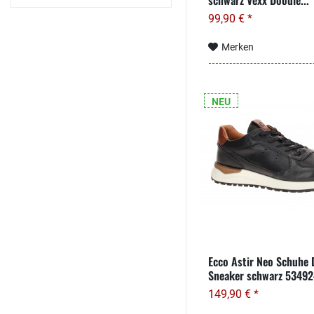
schwarz Vexx Doodle...
99,90 € *
Merken
NEU
Ecco Astir Neo Schuhe 
Sneaker schwarz 5349
149,90 € *