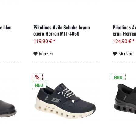
Slipper (bequem)
44
uede
Sneakers/Halbschuhe
44.5
UNISEX Damen- und Herrenschuhe
45
e blau
Pikolinos Avila Schuhe braun
Pikolinos A
45.5
cuero Herren M1T-4050
grün Herren.
v
46
119,90 € *
124,90 € *
 und antibakteriell
46.5
Merken
Merken
47
tt
47.5
48
NEU
48.5
NEU
49
49.5
50