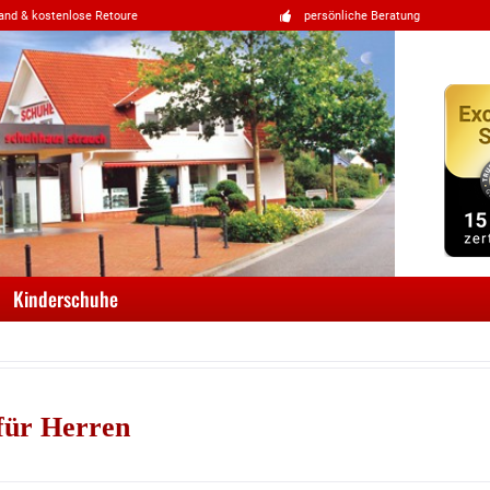
and & kostenlose Retoure
persönliche Beratung
Kinderschuhe
für Herren