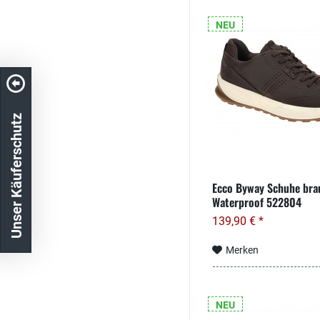
NEU
Unser Käuferschutz
Ecco Byway Schuhe br
Waterproof 522804
139,90 € *
Merken
NEU