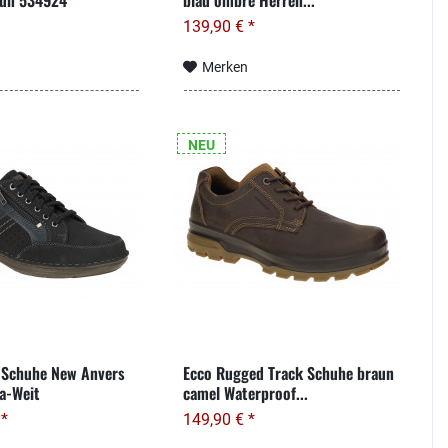
aun 534924
blau ombre Herren...
139,90 € *
Merken
NEU
l Schuhe New Anvers
Ecco Rugged Track Schuhe braun
ra-Weit
camel Waterproof...
 *
149,90 € *