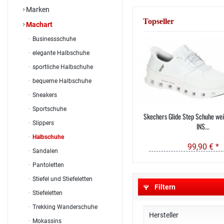
Marken
Topseller
Machart
Businessschuhe
elegante Halbschuhe
sportliche Halbschuhe
bequeme Halbschuhe
Sneakers
Sportschuhe
Skechers Glide Step Schuhe we
Slippers
INS...
Halbschuhe
99,90 € *
Sandalen
Pantoletten
Stiefel und Stiefeletten
Filtern
Stiefeletten
Trekking Wanderschuhe
Hersteller
Mokassins