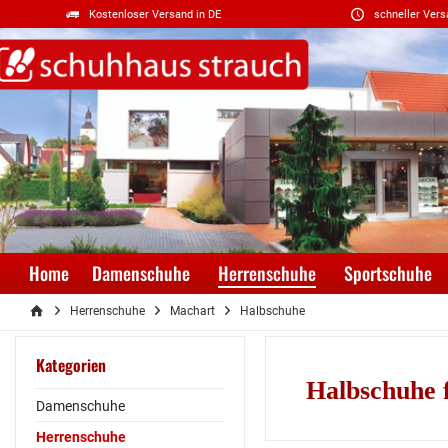
Kostenloser Versand in DE
schneller Vers
Home
Damenschuhe
Herrenschuhe
Sportschuhe
Herrenschuhe
Machart
Halbschuhe
Kategorien
Halbschuhe 
Damenschuhe
Herrenschuhe