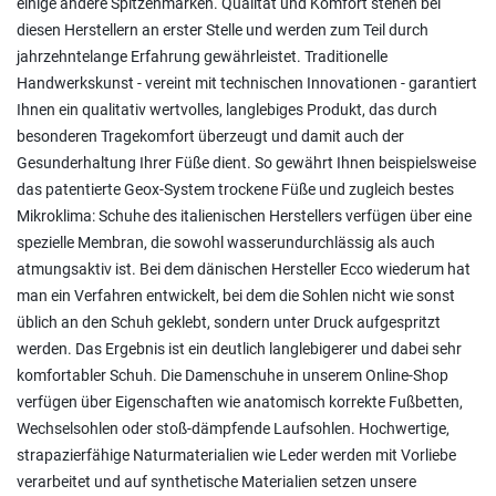
einige andere Spitzenmarken. Qualität und Komfort stehen bei
diesen Herstellern an erster Stelle und werden zum Teil durch
jahrzehntelange Erfahrung gewährleistet. Traditionelle
Handwerkskunst - vereint mit technischen Innovationen - garantiert
Ihnen ein qualitativ wertvolles, langlebiges Produkt, das durch
besonderen Tragekomfort überzeugt und damit auch der
Gesunderhaltung Ihrer Füße dient. So gewährt Ihnen beispielsweise
das patentierte Geox-System trockene Füße und zugleich bestes
Mikroklima: Schuhe des italienischen Herstellers verfügen über eine
spezielle Membran, die sowohl wasserundurchlässig als auch
atmungsaktiv ist. Bei dem dänischen Hersteller Ecco wiederum hat
man ein Verfahren entwickelt, bei dem die Sohlen nicht wie sonst
üblich an den Schuh geklebt, sondern unter Druck aufgespritzt
werden. Das Ergebnis ist ein deutlich langlebigerer und dabei sehr
komfortabler Schuh. Die Damenschuhe in unserem Online-Shop
verfügen über Eigenschaften wie anatomisch korrekte Fußbetten,
Wechselsohlen oder stoß-dämpfende Laufsohlen. Hochwertige,
strapazierfähige Naturmaterialien wie Leder werden mit Vorliebe
verarbeitet und auf synthetische Materialien setzen unsere