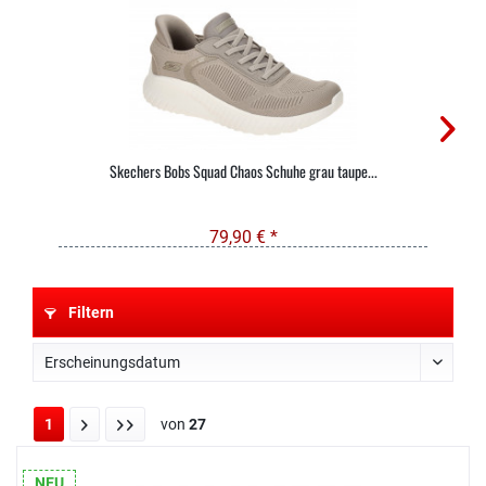
Skechers Bobs Squad Chaos Schuhe grau taupe...
79,90 € *
Filtern
1
von
27
NEU