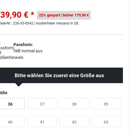
39,90 € *
22% gespart | bisher 179,90 €
tikel-Nr.: 236-30-0042 | kostenfreier Versand in DE
Passform:
fällt normal aus
Bitte wählen Sie zuerst eine Größe aus
röße
36
37
38
39
40
41
42
43