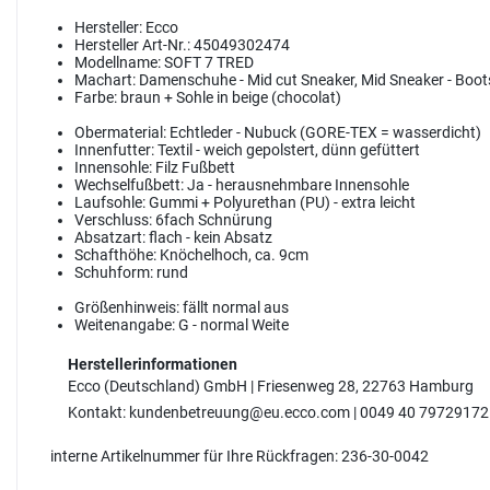
Hersteller:
Ecco
Hersteller Art-Nr.:
45049302474
Modellname:
SOFT 7 TRED
Machart:
Damenschuhe - Mid cut Sneaker, Mid Sneaker - Boot
Farbe:
braun + Sohle in beige (chocolat)
Obermaterial:
Echtleder - Nubuck (GORE-TEX = wasserdicht)
Innenfutter:
Textil - weich gepolstert, dünn gefüttert
Innensohle:
Filz Fußbett
Wechselfußbett:
Ja - herausnehmbare Innensohle
Laufsohle:
Gummi + Polyurethan (PU) - extra leicht
Verschluss:
6fach Schnürung
Absatzart:
flach - kein Absatz
Schafthöhe:
Knöchelhoch, ca. 9cm
Schuhform:
rund
Größenhinweis:
fällt normal aus
Weitenangabe:
G - normal Weite
Herstellerinformationen
Ecco (Deutschland) GmbH | Friesenweg 28, 22763 Hamburg
Kontakt: kundenbetreuung@eu.ecco.com | 0049 40 79729172
interne Artikelnummer für Ihre Rückfragen: 236-30-0042