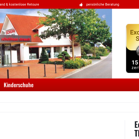
and & kostenlose Retoure
persönliche Beratung
Kinderschuhe
E
T