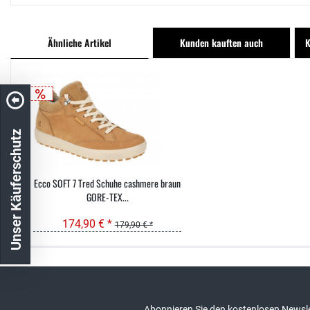
Ähnliche Artikel
Kunden kauften auch
K
Unser Käuferschutz
Ecco SOFT 7 Tred Schuhe cashmere braun
GORE-TEX...
174,90 € *
179,90 € *
Kostenloser Versand in DE
schneller Ver
Abonnieren Sie den kostenlosen Newsle