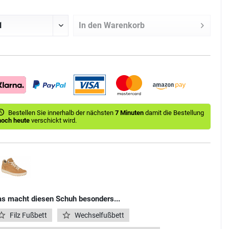
In den
Warenkorb
Bestellen Sie innerhalb der nächsten
7 Minuten
damit die Bestellung
noch heute
verschickt wird.
s macht diesen Schuh besonders...
Filz Fußbett
Wechselfußbett