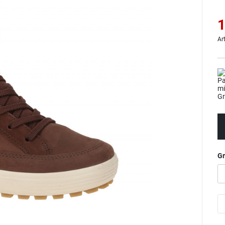
1
Ar
G