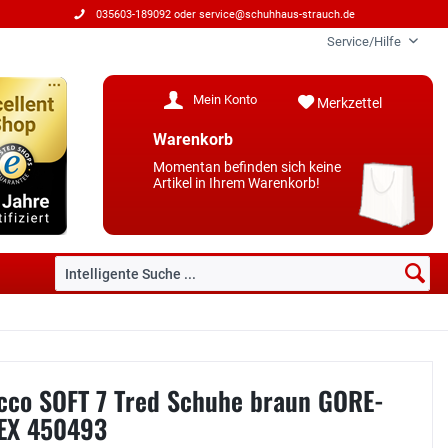
035603-189092 oder
service@schuhhaus-strauch.de
Service/Hilfe
Mein Konto
Merkzettel
Warenkorb
Momentan befinden sich keine
Artikel in Ihrem Warenkorb!
cco SOFT 7 Tred Schuhe braun GORE-
EX 450493