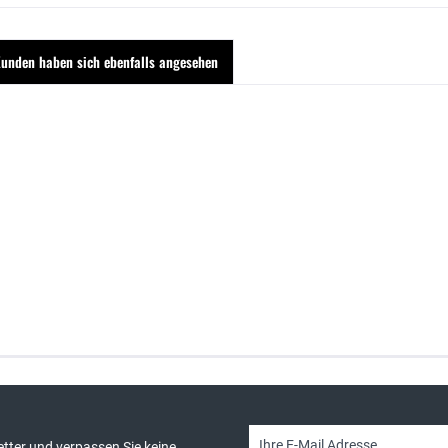
unden haben sich ebenfalls angesehen
sand & kostenlose Retoure
persönliche Beratung
tter und verpassen Sie keine