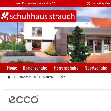
Kostenloser Versand in DE
schneller Vers
Home
Damenschuhe
Herrenschuhe
Sportschuhe
Damenschuhe
Marken
Ecco