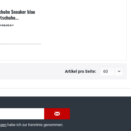
chuhe Sneaker blau
tschuhe...
198,90 € *
Artikel pro Seite:
035603-189092 oder
service@schuhhaus-strauch.de
ngen
habe ich zur Kenntnis genommen.