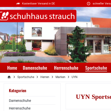
Kostenloser Versand in DE
schneller Vers
Home
Damenschuhe
Herrenschuhe
Sportschuhe
Sportschuhe
Herren
Marken
UYN
Kategorien
UYN Sportsc
Damenschuhe
Herrenschuhe