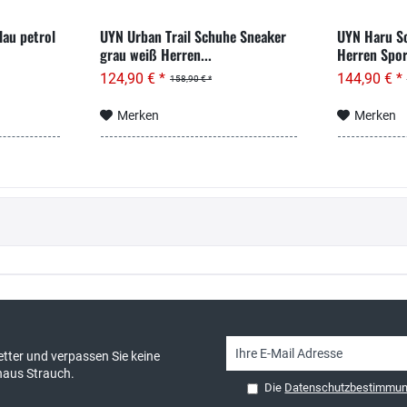
au petrol
UYN Urban Trail Schuhe Sneaker
UYN Haru S
grau weiß Herren...
Herren Spor
124,90 € *
144,90 € *
158,90 € *
Merken
Merken
sand & kostenlose Retoure
persönliche Beratung
tter und verpassen Sie keine
haus Strauch.
Die
Datenschutzbestimmu