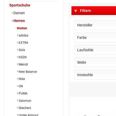
Sportschuhe
Filtern
Damen
Herren
Hersteller
Marken
adidas
UYN
Farbe
EXTR4
Blau
Laufsohle
Gola
Grau
KEEN
Synthetiksohle
Weite
Grün
Meindl
Schwarz
New Balance
G - normal Weite
Innesohle
Weiß
Nike
ON
Textil Fußbett
Textil Komfort Fußbe
PUMA
Salomon
Skechers
Under Armour