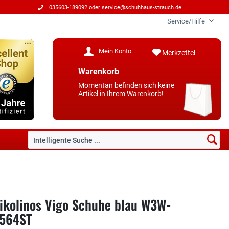
035603-189092 oder
service@schuhhaus-strauch.de
Service/Hilfe
Mein Konto
Merkzettel
Warenkorb
Momentan befinden sich keine
Artikel in Ihrem Warenkorb!
ikolinos Vigo Schuhe blau W3W-
564ST