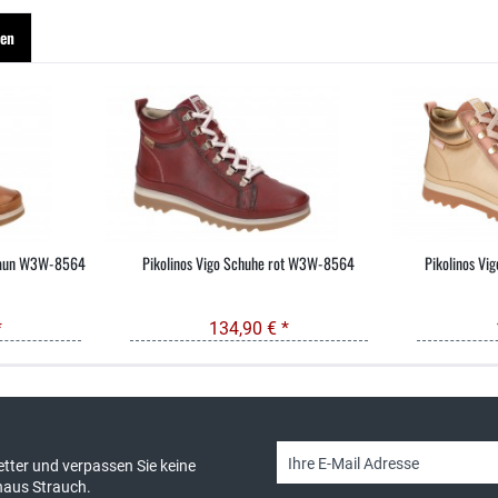
hen
braun W3W-8564
Pikolinos Vigo Schuhe rot W3W-8564
Pikolinos Vi
*
134,90 € *
sand & kostenlose Retoure
persönliche Beratung
tter und verpassen Sie keine
haus Strauch.