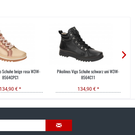
go Schuhe beige rosa W3W-
Pikolinos Vigo Schuhe schwarz uni W3W-
8564CPC1
8564C11
134,90 € *
134,90 € *
035603-189092 oder
service@schuhhaus-strauch.de