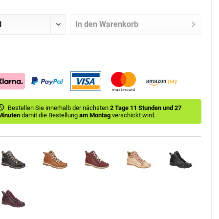
In den
Warenkorb
Bestellen Sie innerhalb der nächsten
2 Tage 11 Stunden und 27
Minuten
damit die Bestellung
am Montag
verschickt wird.