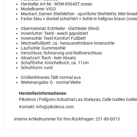
Hersteller Art-Nr.:
W3W-8564ST ocean
Modellname:
VIGO
Machart:
Damen Stiefeletten - sportliche Stiefelette, Mid-Snea
Farbe:
blau + dunkel schattiert + Sohle in hellgrau braun (oce
Obermaterial:
Echtleder - Glattleder (Rind)
Innenfutter:
Textil - weich gepolstert
Innensohle:
Textil Komfort Fußbett
Wechselfußbett:
Ja - herausnehmbare Innensohle
Laufsohle:
Gummisohle
Verschluss:
Schnürung und Reißverschluss
Absatzart:
flach - kein Absatz
Schafthöhe:
Knöchelhoch, ca. 11cm
Schuhform:
rund
Größenhinweis:
fällt normal aus
Weitenangabe:
G - normal Weite
Herstellerinformationen
Pikolinos | Polígono Industrial Las Atalayas, Calle Galileo Galile
Kontakt: info@pikolinos.com
interne Artikelnummer für Ihre Rückfragen: 251-80-0013