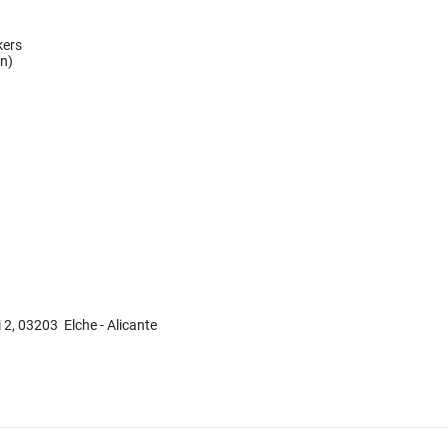
kers
an)
i 2, 03203 Elche - Alicante