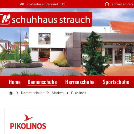
Kostenloser Versand in DE
schneller Vers
Home
Damenschuhe
Herrenschuhe
Sportschuhe
Damenschuhe
Marken
Pikolinos