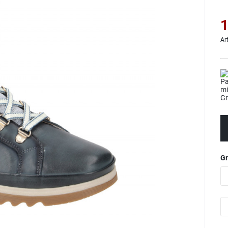
1
Ar
G