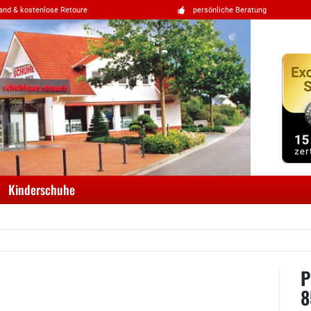
and & kostenlose Retoure
persönliche Beratung
Kinderschuhe
P
8