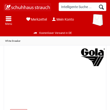
Merkzettel
Mein Konto
Menü
Kostenloser Versand in DE
White Sneaker