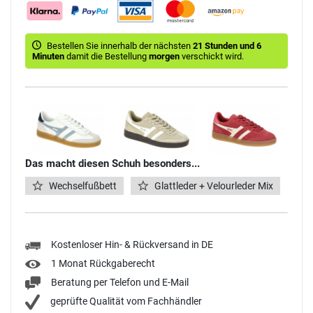
Bestellen Sie innerhalb der nächsten
21 Stunden und 6
Minuten
damit die Bestellung
morgen
verschickt wird.
Das macht diesen Schuh besonders...
Wechselfußbett
Glattleder + Velourleder Mix
Kostenloser Hin- & Rückversand in DE
1 Monat Rückgaberecht
Beratung per Telefon und E-Mail
geprüfte Qualität vom Fachhändler