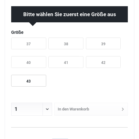
Bitte wählen Sie zuerst eine Größe aus
Größe
37
38
39
40
41
42
43
In den
Warenkorb