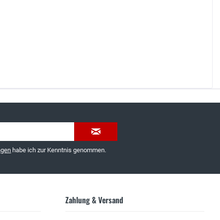
035603-189092 oder
service@schuhhaus-strauch.de
ngen
habe ich zur Kenntnis genommen.
Zahlung & Versand