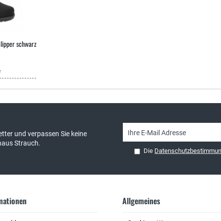
lipper schwarz
*
sand & kostenlose Retoure
persönliche Beratung
tter und verpassen Sie keine
haus Strauch.
Die
Datenschutzbestimmu
rmationen
Allgemeines