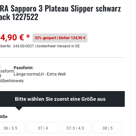
RA Sapporo 3 Plateau Slipper schwarz
ack 1227522
4,90 € *
32% gespart | bisher 124,90 €
tikel-Nr.: 243-00-0027 | kostenfreier Versand in DE
Passform:
Länge normal,H - Extra Weit
Bitte wählen Sie zuerst eine Größe aus
röße
36 | 3.5
37 | 4
37.5 | 4.5
38 | 5