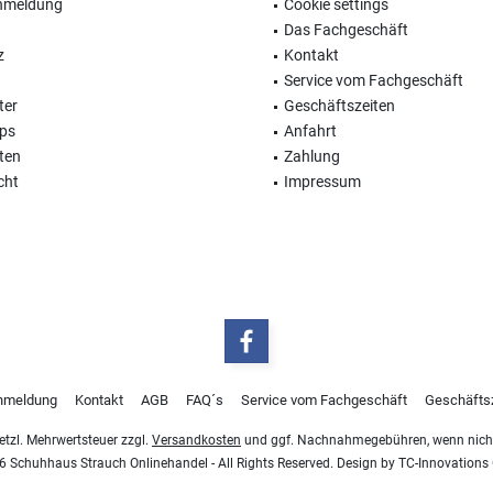
nmeldung
Cookie settings
Das Fachgeschäft
z
Kontakt
Service vom Fachgeschäft
ter
Geschäftszeiten
ops
Anfahrt
ten
Zahlung
cht
Impressum
nmeldung
Kontakt
AGB
FAQ´s
Service vom Fachgeschäft
Geschäfts
esetzl. Mehrwertsteuer zzgl.
Versandkosten
und ggf. Nachnahmegebühren, wenn nicht
 Schuhhaus Strauch Onlinehandel - All Rights Reserved. Design by
TC-Innovation