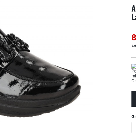
A
L
8
Ar
G