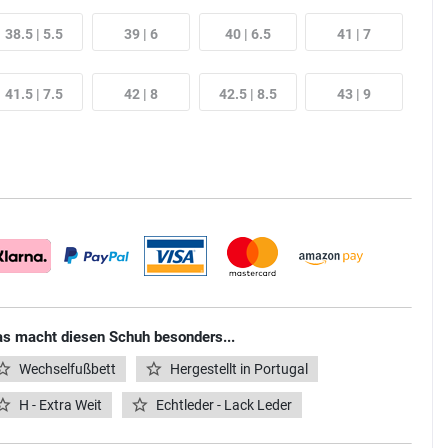
38.5 | 5.5
39 | 6
40 | 6.5
41 | 7
41.5 | 7.5
42 | 8
42.5 | 8.5
43 | 9
s macht diesen Schuh besonders...
Wechselfußbett
Hergestellt in Portugal
H - Extra Weit
Echtleder - Lack Leder