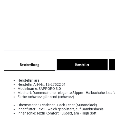
Beschreibung
Hersteller
Hersteller:
ara
Hersteller Art-Nr.:
12-27522 01
Modellname:
SAPPORO 3.0
Machart:
Damenschuhe - elegante Slipper - Halbschuhe, Loaf
Farbe:
schwarz glänzend (schwarz)
Obermaterial:
Echtleder - Lack Leder (Muranolack)
Innenfutter:
Textil - weich gepolstert, auf Bambusbasis
Innensohle:
Textil Komfort Fußbett, ara - High Soft