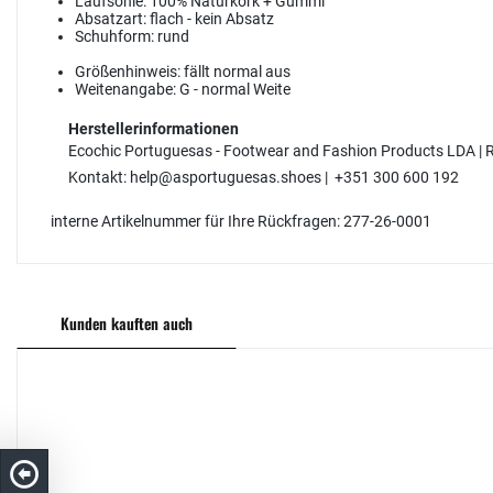
Laufsohle:
100% Naturkork + Gummi
Absatzart:
flach - kein Absatz
Schuhform:
rund
Größenhinweis:
fällt normal aus
Weitenangabe:
G - normal Weite
Herstellerinformationen
Ecochic Portuguesas - Footwear and Fashion Products LDA |
Kontakt: help@asportuguesas.shoes | +351 300 600 192
interne Artikelnummer für Ihre Rückfragen: 277-26-0001
Kunden kauften auch