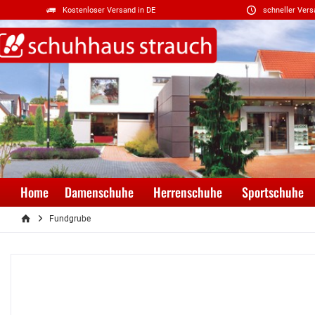
Kostenloser Versand in DE
schneller Vers
Home
Damenschuhe
Herrenschuhe
Sportschuhe
Fundgrube