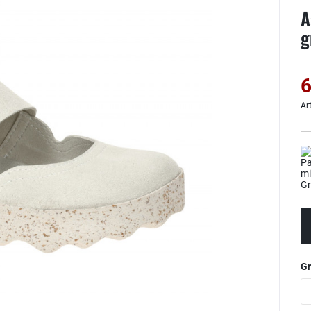
A
g
6
Ar
G