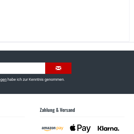
035603-189092 oder
service@schuhhaus-strauch.de
ngen
habe ich zur Kenntnis genommen.
Zahlung & Versand