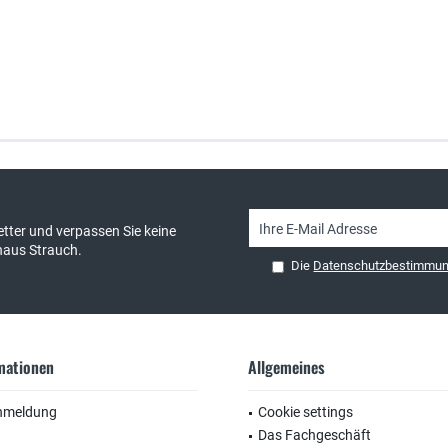
sand & kostenlose Retoure
persönliche Beratung
tter und verpassen Sie keine
haus Strauch.
Die
Datenschutzbestimmu
rmationen
Allgemeines
nmeldung
Cookie settings
Das Fachgeschäft