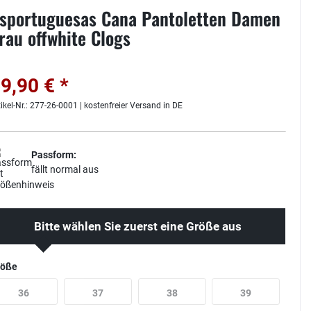
sportuguesas Cana Pantoletten Damen
rau offwhite Clogs
9,90 € *
tikel-Nr.: 277-26-0001 | kostenfreier Versand in DE
Passform:
fällt normal aus
Bitte wählen Sie zuerst eine Größe aus
röße
36
37
38
39