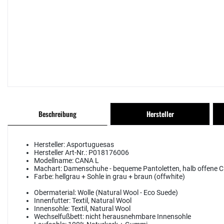
Beschreibung
Hersteller
Hersteller:
Asportuguesas
Hersteller Art-Nr.:
P018176006
Modellname:
CANA L
Machart:
Damenschuhe - bequeme Pantoletten, halb offene C
Farbe:
hellgrau + Sohle in grau + braun (offwhite)
Obermaterial:
Wolle (Natural Wool - Eco Suede)
Innenfutter:
Textil, Natural Wool
Innensohle:
Textil, Natural Wool
Wechselfußbett:
nicht herausnehmbare Innensohle