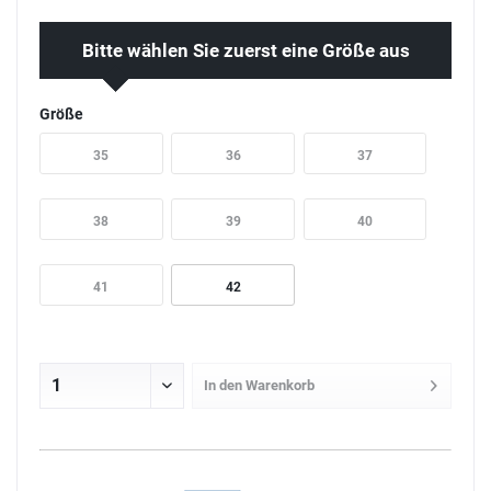
Bitte wählen Sie zuerst eine Größe aus
Größe
35
36
37
38
39
40
41
42
In den
Warenkorb