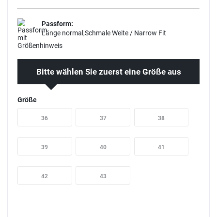
Passform:
Länge normal,Schmale Weite / Narrow Fit
Bitte wählen Sie zuerst eine Größe aus
Größe
36
37
38
39
40
41
42
43