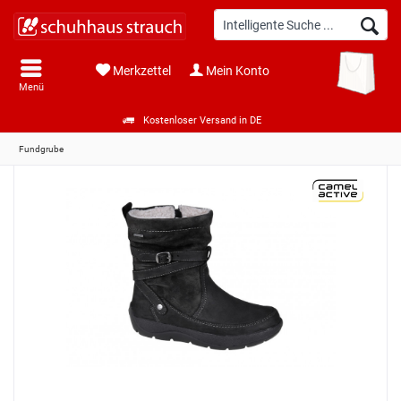
Merkzettel
Mein Konto
Menü
Kostenloser Versand in DE
Fundgrube