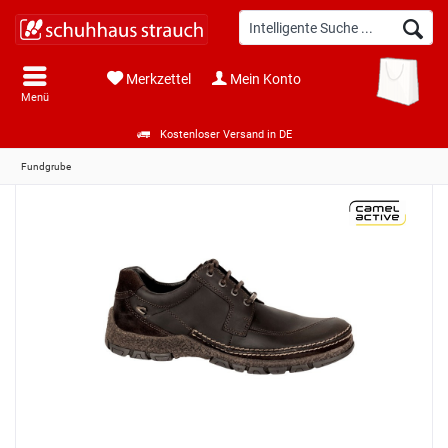
Merkzettel
Mein Konto
Menü
Kostenloser Versand in DE
Fundgrube