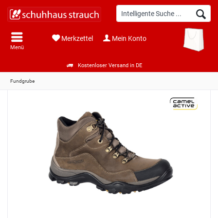
Merkzettel
Mein Konto
Menü
Kostenloser Versand in DE
Fundgrube