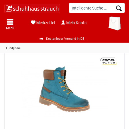
Merkzettel
Mein Konto
Menü
Kostenloser Versand in DE
Fundgrube