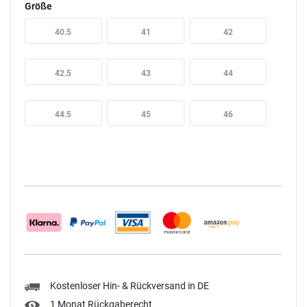
Größe
40.5
41
42
42.5
43
44
44.5
45
46
Kostenloser Hin- & Rückversand in DE
1 Monat Rückgaberecht