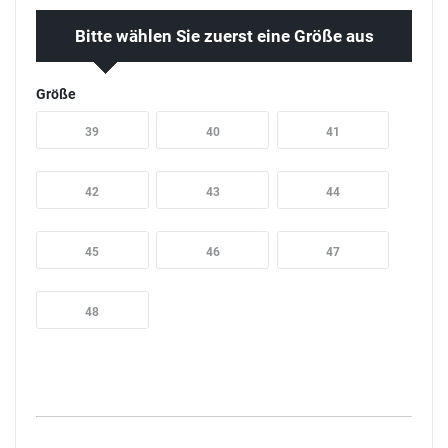
Bitte wählen Sie zuerst eine Größe aus
Größe
39
40
41
42
43
44
45
46
47
48