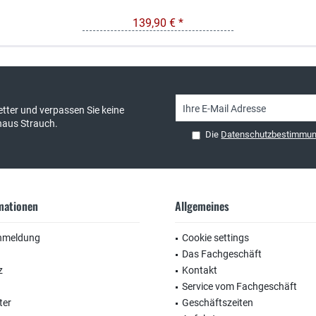
139,90 € *
sand & kostenlose Retoure
persönliche Beratung
tter und verpassen Sie keine
haus Strauch.
Die
Datenschutzbestimmu
rmationen
Allgemeines
nmeldung
Cookie settings
Das Fachgeschäft
z
Kontakt
Service vom Fachgeschäft
ter
Geschäftszeiten