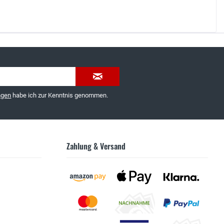
035603-189092 oder
service@schuhhaus-strauch.de
ngen
habe ich zur Kenntnis genommen.
Zahlung & Versand