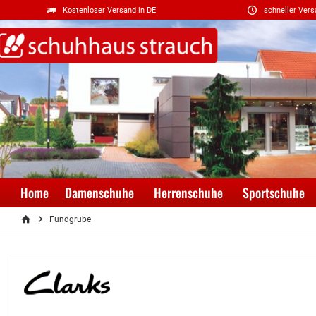
Kostenloser Versand in DE
schneller Vers
Home
Damenschuhe
Herrenschuhe
Sportschuhe
Fundgrube