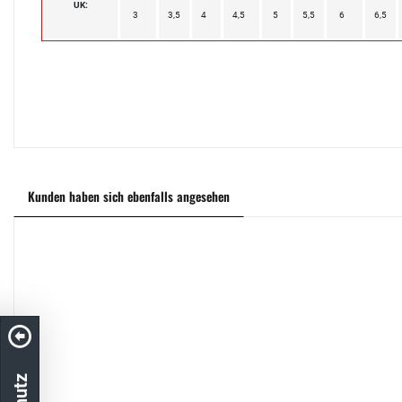
UK:
3
3,5
4
4,5
5
5,5
6
6,5
Kunden haben sich ebenfalls angesehen