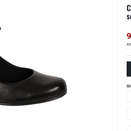
C
s
9
Ar
G