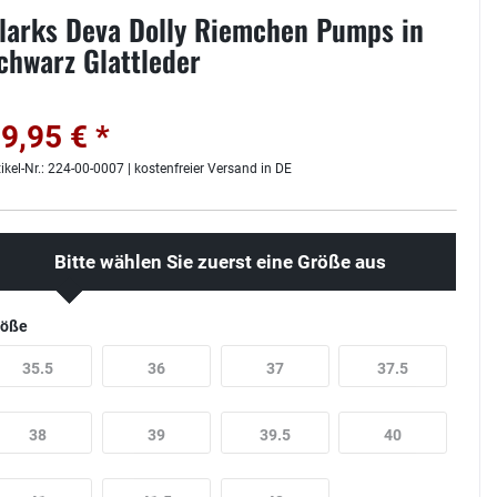
larks Deva Dolly Riemchen Pumps in
chwarz Glattleder
9,95 € *
tikel-Nr.: 224-00-0007 | kostenfreier Versand in DE
Bitte wählen Sie zuerst eine Größe aus
röße
35.5
36
37
37.5
38
39
39.5
40