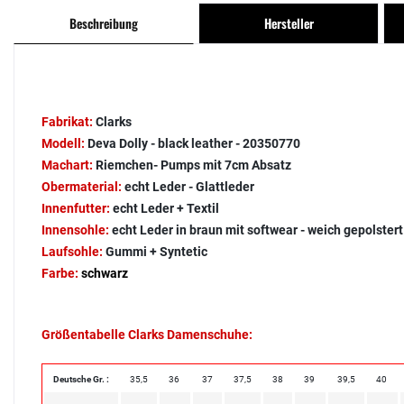
Beschreibung
Hersteller
Fabrikat:
Clarks
Modell:
Deva Dolly - black leather - 20350770
Machart:
Riemchen- Pumps mit 7cm Absatz
Obermaterial:
echt Leder - Glattleder
Innenfutter:
echt Leder + Textil
Innensohle:
echt Leder in braun mit softwear - weich gepolstert
Laufsohle:
Gummi + Syntetic
Farbe:
schwarz
Größentabelle Clarks Damenschuhe:
Deutsche Gr. :
35,5
36
37
37,5
38
39
39,5
40