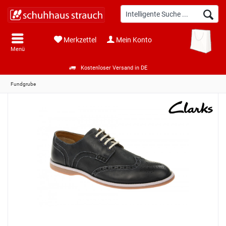
Merkzettel
Mein Konto
Menü
Kostenloser Versand in DE
Fundgrube