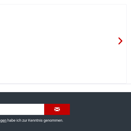
035603-189092 oder
service@schuhhaus-strauch.de
ngen
habe ich zur Kenntnis genommen.