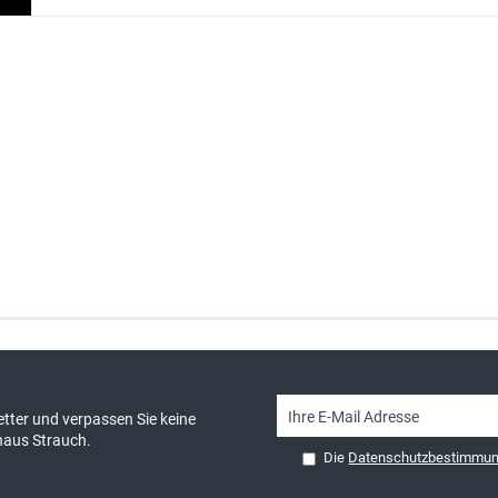
sand & kostenlose Retoure
persönliche Beratung
tter und verpassen Sie keine
haus Strauch.
Die
Datenschutzbestimmu