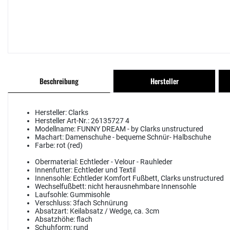
Beschreibung
Hersteller
Hersteller:
Clarks
Hersteller Art-Nr.:
26135727 4
Modellname:
FUNNY DREAM - by Clarks unstructured
Machart:
Damenschuhe - bequeme Schnür- Halbschuhe
Farbe:
rot (red)
Obermaterial:
Echtleder - Velour - Rauhleder
Innenfutter:
Echtleder und Textil
Innensohle:
Echtleder Komfort Fußbett, Clarks unstructured
Wechselfußbett:
nicht herausnehmbare Innensohle
Laufsohle:
Gummisohle
Verschluss:
3fach Schnürung
Absatzart:
Keilabsatz / Wedge, ca. 3cm
Absatzhöhe:
flach
Schuhform:
rund