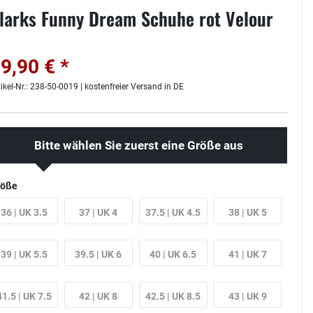
larks Funny Dream Schuhe rot Velour
9,90 € *
tikel-Nr.: 238-50-0019 | kostenfreier Versand in DE
Bitte wählen Sie zuerst eine Größe aus
röße
36 | UK 3.5
37 | UK 4
37.5 | UK 4.5
38 | UK 5
39 | UK 5.5
39.5 | UK 6
40 | UK 6.5
41 | UK 7
41.5 | UK 7.5
42 | UK 8
42.5 | UK 8.5
43 | UK 9