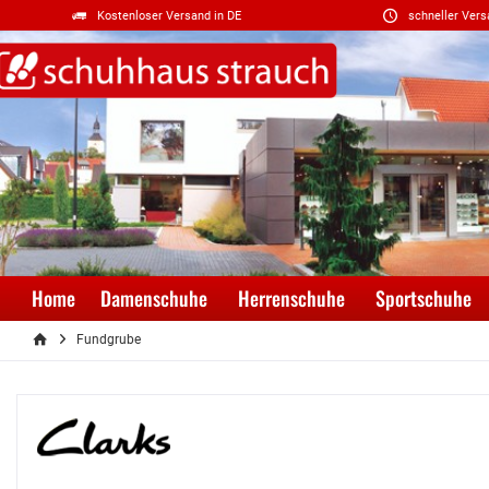
Kostenloser Versand in DE
schneller Vers
Home
Damenschuhe
Herrenschuhe
Sportschuhe
Fundgrube