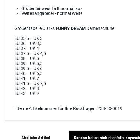
Größenhinweis:
fällt normal aus
Weitenangabe:
G - normal Weite
Größentabelle Clarks
FUNNY DREAM
Damenschuhe:
EU 35,5 = UK 3
EU 36 = UK 3,5
EU 37 = UK 4
EU 37,5 = UK 4,5
EU 38 = UK 5
EU 39 = UK 5,5
EU 39,5 = UK 6
EU 40 = UK 6,5
EU 41 = UK 7
EU 41,5 = UK 7,5
EU 42 = UK 8
EU 43 = UK 9
interne Artikelnummer für Ihre Rückfragen: 238-50-0019
Ähnliche Artikel
Kunden haben sich ebenfalls angese