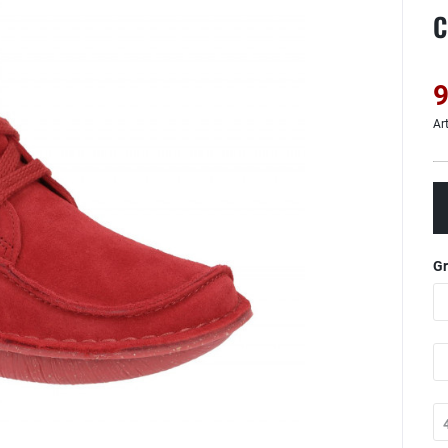
C
9
Ar
G