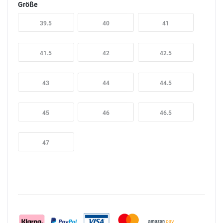
Größe
39.5
40
41
41.5
42
42.5
43
44
44.5
45
46
46.5
47