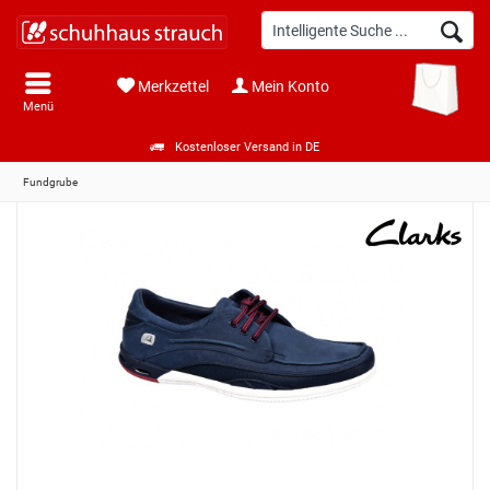
Merkzettel
Mein Konto
Menü
Kostenloser Versand in DE
Fundgrube