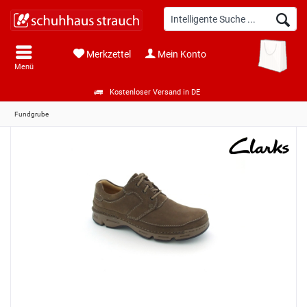
Merkzettel
Mein Konto
Menü
Kostenloser Versand in DE
Fundgrube