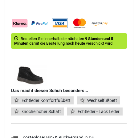
Bestellen Sie innerhalb der nächsten
9 Stunden und 5
Minuten
damit die Bestellung
noch heute
verschickt wird.
Das macht diesen Schuh besonders...
Echtleder Komfortfußbett
Wechselfußbett
knöchelhoher Schaft
Echtleder - Lack Leder
Kostenloser Hin- & Rückversand in DE