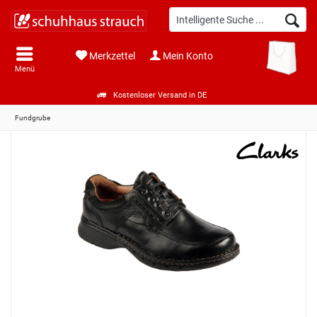
Merkzettel
Mein Konto
Menü
Kostenloser Versand in DE
Fundgrube