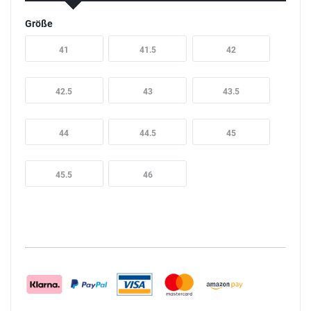
Größe
41
41.5
42
42.5
43
43.5
44
44.5
45
45.5
46