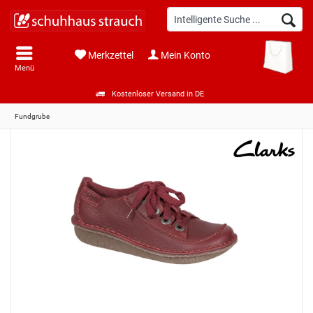
Merkzettel
Mein Konto
Menü
Kostenloser Versand in DE
Fundgrube