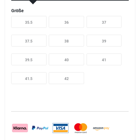
Größe
35.5
36
37
37.5
38
39
39.5
40
41
41.5
42