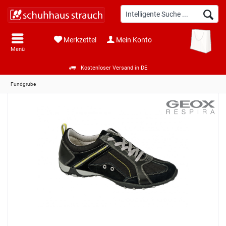
Merkzettel
Mein Konto
Menü
Kostenloser Versand in DE
Fundgrube