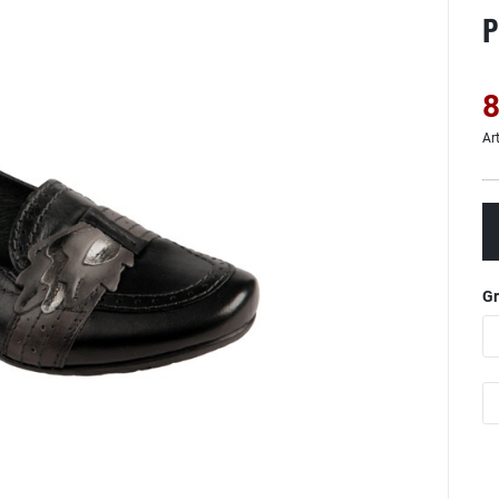
P
8
Ar
G