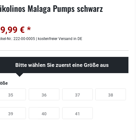
ikolinos Malaga Pumps schwarz
9,99 € *
tikel-Nr.: 222-00-0005 | kostenfreier Versand in DE
Bitte wählen Sie zuerst eine Größe aus
röße
35
36
37
38
39
40
41