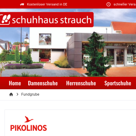
Kostenloser Versand in DE
schneller Vers
Home
Damenschuhe
Herrenschuhe
Sportschuhe
Fundgrube