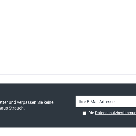
sand & kostenlose Retoure
persönliche Beratung
tter und verpassen Sie keine
haus Strauch.
Die
Datenschutzbestimmu