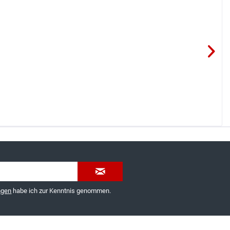
035603-189092 oder
service@schuhhaus-strauch.de
ngen
habe ich zur Kenntnis genommen.