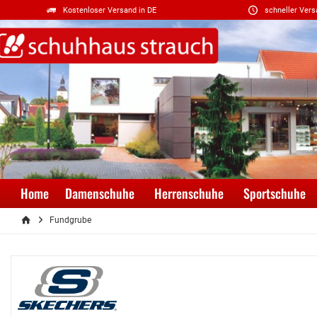
Kostenloser Versand in DE
schneller Vers
Home
Damenschuhe
Herrenschuhe
Sportschuhe
Fundgrube