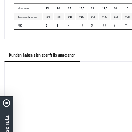
deutsche:
35
36
37
37,5
38
38,5
39
40
Innenmaß in mm:
220
230
240
245
250
255
260
270
UK:
2
3
4
4,5
5
5,5
6
7
Kunden haben sich ebenfalls angesehen