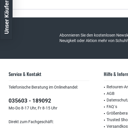
Unser Käuferschutz
Kostenloser Versand in DE
schneller Ver
Abonnieren Sie den kostenlosen Newsle
Neuigkeit oder Aktion mehr von Schuh
Service & Kontakt
Hilfe & Info
Retouren-A
Telefonische Beratung im Onlinehandel:
AGB
035603 - 189092
Datenschut
FAQ´s
Mo-Do 8-17 Uhr, Fr 8-15 Uhr
Größenbera
Trusted Sh
Direkt zum Fachgeschäft:
Versandkos