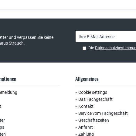
sand & kostenlose Retoure
persönliche Beratung
tter und verpassen Sie keine
haus Strauch.
Die
Datenschutzbestimmu
rmationen
Allgemeines
nmeldung
Cookie settings
Das Fachgeschäft
z
Kontakt
Service vom Fachgeschäft
ter
Geschäftszeiten
ops
Anfahrt
ten
Zahlung