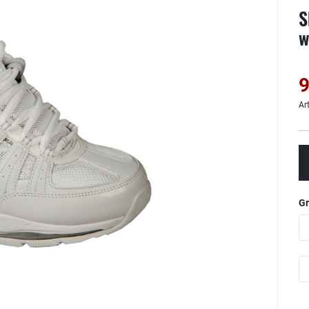
S
w
9
Ar
G