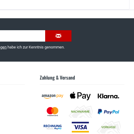
035603-189092 oder
service@schuhhaus-strauch.de
ngen
habe ich zur Kenntnis genommen.
Zahlung & Versand