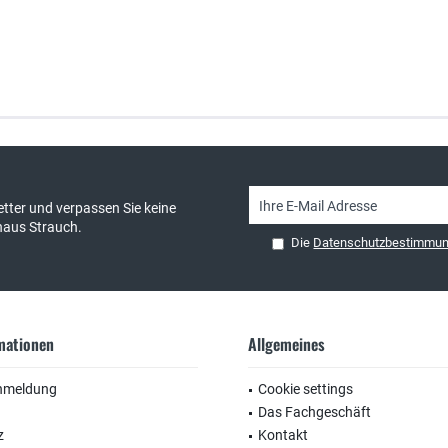
sand & kostenlose Retoure
persönliche Beratung
tter und verpassen Sie keine
haus Strauch.
Die
Datenschutzbestimmu
rmationen
Allgemeines
nmeldung
Cookie settings
Das Fachgeschäft
z
Kontakt