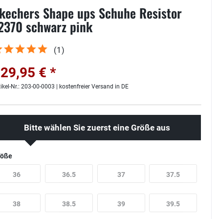
kechers Shape ups Schuhe Resistor
2370 schwarz pink
(
1
)
29,95 € *
tikel-Nr.: 203-00-0003 | kostenfreier Versand in DE
Bitte wählen Sie zuerst eine Größe aus
röße
36
36.5
37
37.5
38
38.5
39
39.5