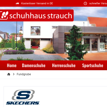
Kostenloser Versand in DE
schneller Vers
Home
Damenschuhe
Herrenschuhe
Sportschuhe
Fundgrube