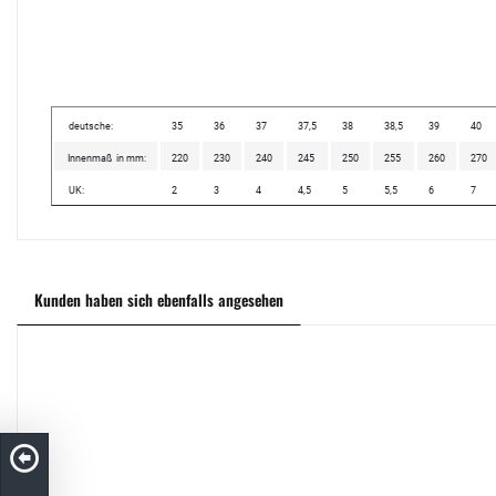
deutsche:
35
36
37
37,5
38
38,5
39
40
Innenmaß in mm:
220
230
240
245
250
255
260
270
UK:
2
3
4
4,5
5
5,5
6
7
Kunden haben sich ebenfalls angesehen