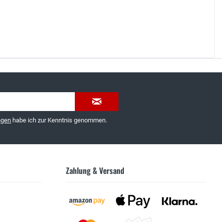
035603-189092 oder
service@schuhhaus-strauch.de
ngen
habe ich zur Kenntnis genommen.
Zahlung & Versand