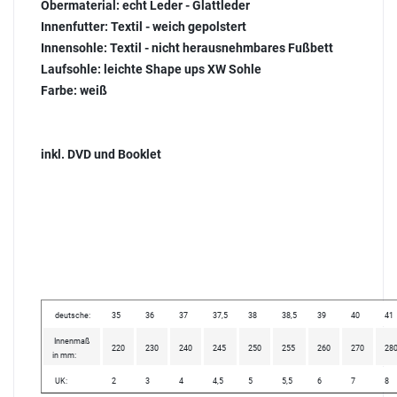
Obermaterial:
echt Leder - Glattleder
Innenfutter:
Textil - weich gepolstert
Innensohle:
Textil - nicht herausnehmbares Fußbett
Laufsohle:
leichte Shape ups XW Sohle
Farbe:
weiß
inkl. DVD und Booklet
deutsche:
35
36
37
37,5
38
38,5
39
40
41
Innenmaß
220
230
240
245
250
255
260
270
28
in mm:
UK:
2
3
4
4,5
5
5,5
6
7
8