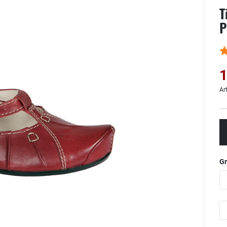
T
P
1
Ar
G