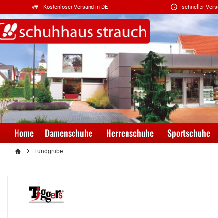
Kostenloser Versand in DE
schneller Vers
Home
Damenschuhe
Herrenschuhe
Sportschuhe
Fundgrube