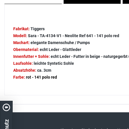
Fabrikat:
Tiggers
Modell:
Sara - TA-4134-V1 - Neolite Ref 641 - 141 polo red
Machart:
elegante Damenschuhe / Pumps
Obermaterial:
echt Leder - Glattleder
Innenfutter + Sohle:
echt Leder - Futter in beige - naturgegerbt
Laufsohle:
leichte Syntetic Sohle
Absatzhöhe:
ca. 3cm
Farbe:
rot - 141 polo red
Kostenloser Versand in DE
schneller Ver