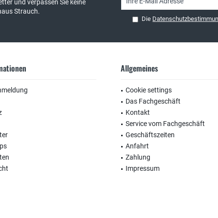
tter und verpassen Sie keine
haus Strauch.
Die
Datenschutzbestimmu
rmationen
Allgemeines
nmeldung
Cookie settings
Das Fachgeschäft
z
Kontakt
Service vom Fachgeschäft
ter
Geschäftszeiten
ops
Anfahrt
ten
Zahlung
cht
Impressum