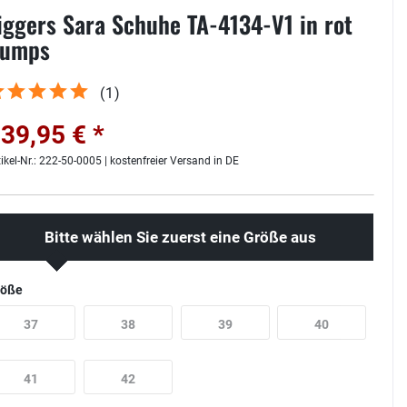
iggers Sara Schuhe TA-4134-V1 in rot
umps
(
1
)
39,95 € *
tikel-Nr.: 222-50-0005 | kostenfreier Versand in DE
Bitte wählen Sie zuerst eine Größe aus
röße
37
38
39
40
41
42