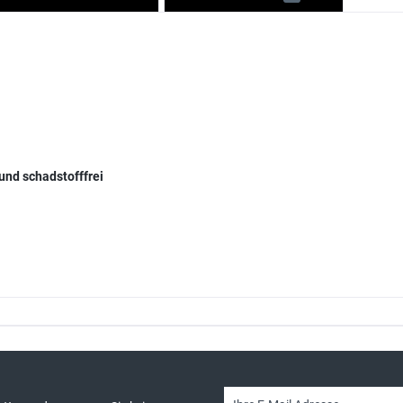
 und schadstofffrei
sand & kostenlose Retoure
persönliche Beratung