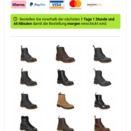
Bestellen Sie innerhalb der nächsten
1 Tage 1 Stunde und
44 Minuten
damit die Bestellung
morgen
verschickt wird.