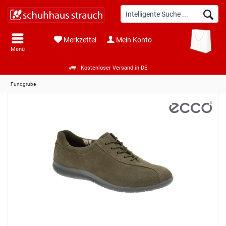
Merkzettel
Mein Konto
Menü
Kostenloser Versand in DE
Fundgrube