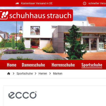
Kostenloser Versand in DE
schneller Vers
Home
Damenschuhe
Herrenschuhe
Sportschuhe
Sportschuhe
Herren
Marken