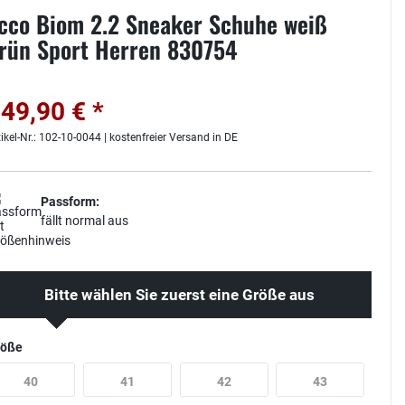
cco Biom 2.2 Sneaker Schuhe weiß
rün Sport Herren 830754
49,90 € *
tikel-Nr.: 102-10-0044 | kostenfreier Versand in DE
Passform:
fällt normal aus
Bitte wählen Sie zuerst eine Größe aus
röße
40
41
42
43