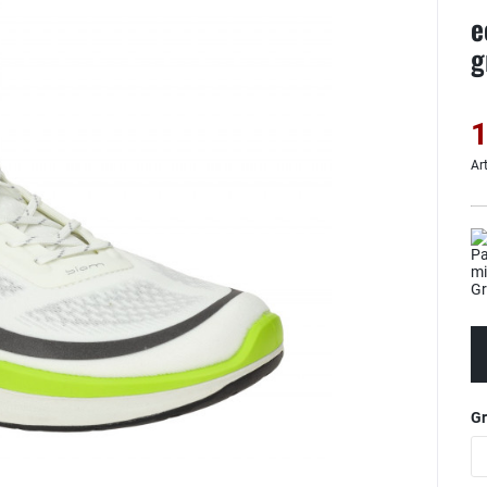
e
g
1
Ar
G