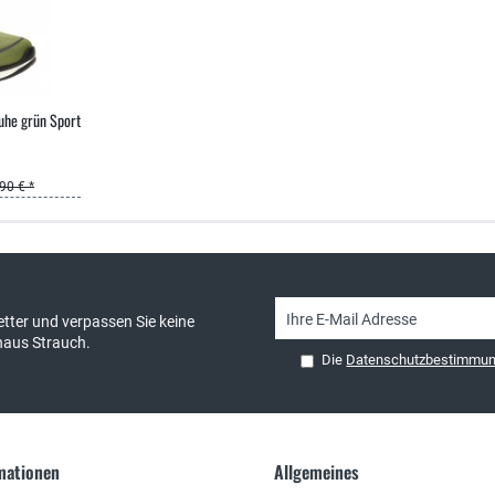
uhe grün Sport
90 € *
sand & kostenlose Retoure
persönliche Beratung
tter und verpassen Sie keine
haus Strauch.
Die
Datenschutzbestimmu
rmationen
Allgemeines