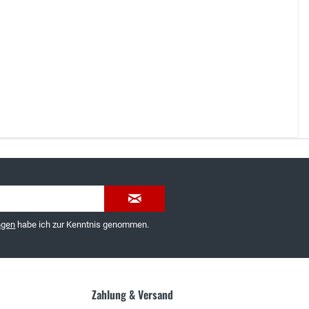
035603-189092 oder
service@schuhhaus-strauch.de
ngen
habe ich zur Kenntnis genommen.
Zahlung & Versand