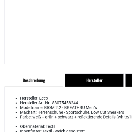
Beschreibung
Hersteller
Hersteller:
Ecco
Hersteller Art-Nr.:
83075458244
Modellname:
BIOM 2.2 - BREATHRU Men`s
Machart:
Herrenschuhe - Sportschuhe, Low Cut Sneakers
Farbe:
weiß + grün + schwarz + reflektierende Details (white/
Obermaterial:
Textil
Innenfutter:
Textil - weich gepolstert