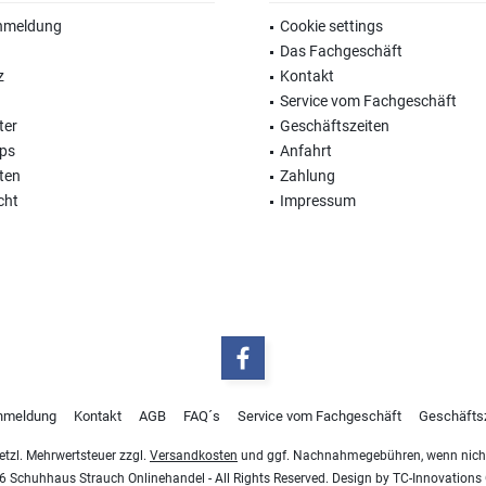
nmeldung
Cookie settings
Das Fachgeschäft
z
Kontakt
Service vom Fachgeschäft
ter
Geschäftszeiten
ops
Anfahrt
ten
Zahlung
cht
Impressum
nmeldung
Kontakt
AGB
FAQ´s
Service vom Fachgeschäft
Geschäfts
esetzl. Mehrwertsteuer zzgl.
Versandkosten
und ggf. Nachnahmegebühren, wenn nicht
 Schuhhaus Strauch Onlinehandel - All Rights Reserved. Design by
TC-Innovation