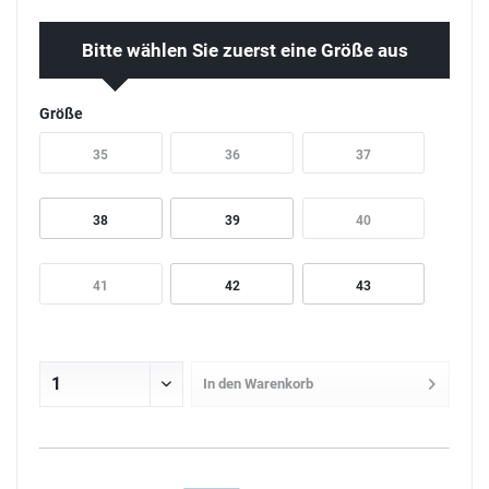
Bitte wählen Sie zuerst eine Größe aus
Größe
35
36
37
38
39
40
41
42
43
In den
Warenkorb