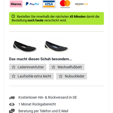
Bestellen Sie innerhalb der nächsten
45 Minuten
damit die
Bestellung
noch heute
verschickt wird.
Das macht diesen Schuh besonders...
Lederinnenfutter
Wechselfußbett
Laufsohle extra leicht
Nubuckleder
Kostenloser Hin- & Rückversand in DE
1 Monat Rückgaberecht
Beratung per Telefon und E-Mail