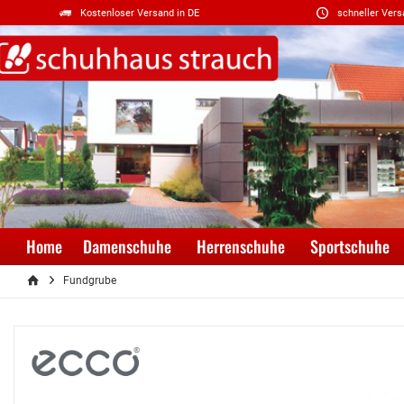
Kostenloser Versand in DE
schneller Vers
Home
Damenschuhe
Herrenschuhe
Sportschuhe
Fundgrube