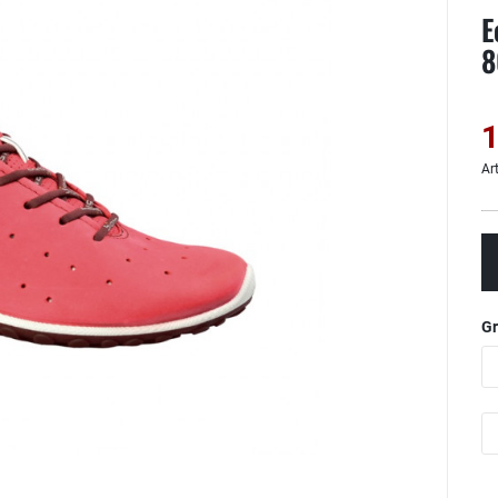
E
8
1
Ar
G