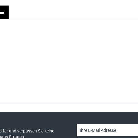
hen
sand & kostenlose Retoure
persönliche Beratung
tter und verpassen Sie keine
haus Strauch.