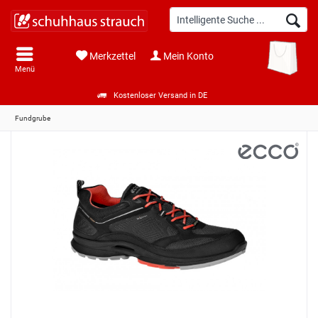
Merkzettel
Mein Konto
Menü
Kostenloser Versand in DE
Fundgrube