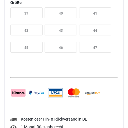
Größe
39
40
41
42
43
44
45
46
47
Kostenloser Hin- & Rückversand in DE
1 Monat Rückgaberecht