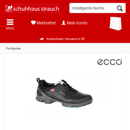
Merkzettel
Mein Konto
Menü
Kostenloser Versand in DE
Fundgrube