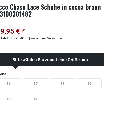
cco Chase Lace Schuhe in cocoa braun
3100301482
9,95 € *
tikel-Nr.: 236-30-0005 | kostenfreier Versand in DE
Bitte wählen Sie zuerst eine Größe aus
röße
36
37
38
39
40
41