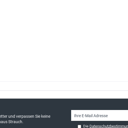
sand & kostenlose Retoure
persönliche Beratung
tter und verpassen Sie keine
haus Strauch.
Die
Datenschutzbestimmu