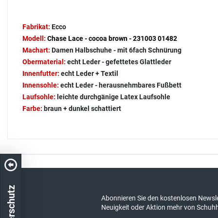
Fabrikat:
Ecco
Modell:
Chase Lace - cocoa brown - 231003 01482
Machart:
Damen Halbschuhe - mit 6fach Schnürung
Obermaterial:
echt Leder - gefettetes Glattleder
Innenfutter:
echt Leder + Textil
Innensohle:
echt Leder - herausnehmbares Fußbett
Laufsohle:
leichte durchgänige Latex Laufsohle
Farbe:
braun + dunkel schattiert
Kostenloser Versand in DE
schneller Ver
Abonnieren Sie den kostenlosen Newsle
Neuigkeit oder Aktion mehr von Schuh