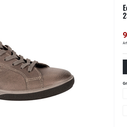
E
2
9
Ar
G