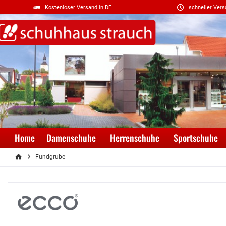
Kostenloser Versand in DE
schneller Vers
Home
Damenschuhe
Herrenschuhe
Sportschuhe
Fundgrube