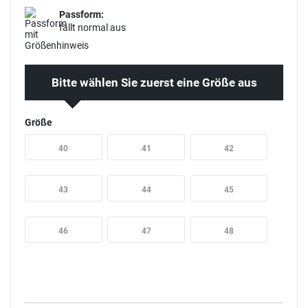
Passform:
fällt normal aus
Bitte wählen Sie zuerst eine Größe aus
Größe
40
41
42
43
44
45
46
47
48