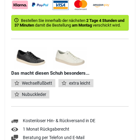
Bestellen Sie innerhalb der nächsten
2 Tage 4 Stunden und
37 Minuten
damit die Bestellung
am Montag
verschickt wird.
Das macht diesen Schuh besonders...
Wechselfußbett
extra leicht
Nubuckleder
Kostenloser Hin- & Rückversand in DE
1 Monat Rückgaberecht
Beratung per Telefon und E-Mail