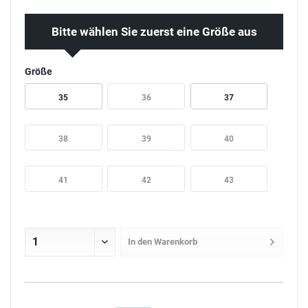
Bitte wählen Sie zuerst eine Größe aus
Größe
35
36
37
38
39
40
41
42
43
In den
Warenkorb