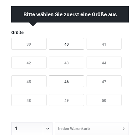
Bitte wählen Sie zuerst eine Größe aus
Größe
39
40
41
42
43
44
45
46
47
48
49
50
In den
Warenkorb