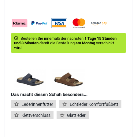
Bestellen Sie innerhalb der nächsten
1 Tage 15 Stunden
und 8 Minuten
damit die Bestellung
am Montag
verschickt
wird.
Das macht diesen Schuh besonders...
Lederinnenfutter
Echtleder Komfortfußbett
Klettverschluss
Glattleder