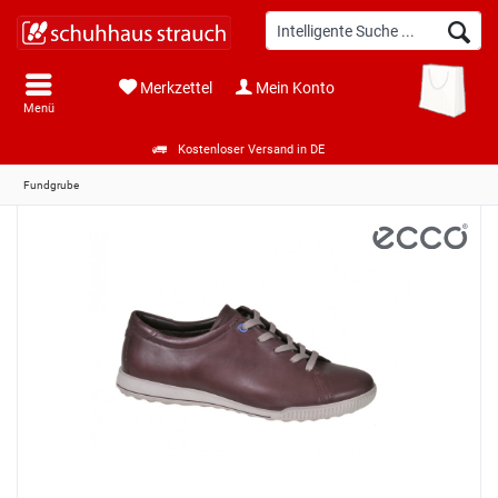
Merkzettel
Mein Konto
Menü
Kostenloser Versand in DE
Fundgrube