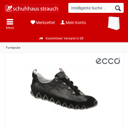
Merkzettel
Mein Konto
Menü
Kostenloser Versand in DE
Fundgrube