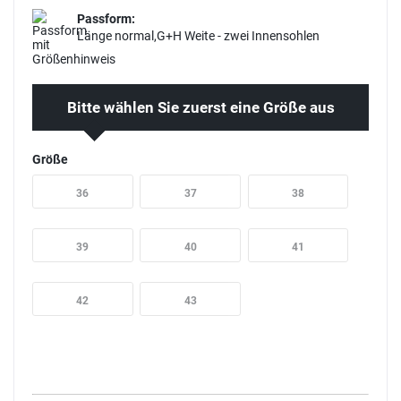
Passform:
Länge normal,G+H Weite - zwei Innensohlen
Bitte wählen Sie zuerst eine Größe aus
Größe
36
37
38
39
40
41
42
43