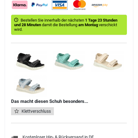
Bestellen Sie innerhalb der nächsten
1 Tage 23 Stunden
und 28 Minuten
damit die Bestellung
am Montag
verschickt
wird.
Das macht diesen Schuh besonders...
Klettverschluss
Kostenloser Hin- & Rückversand in DE