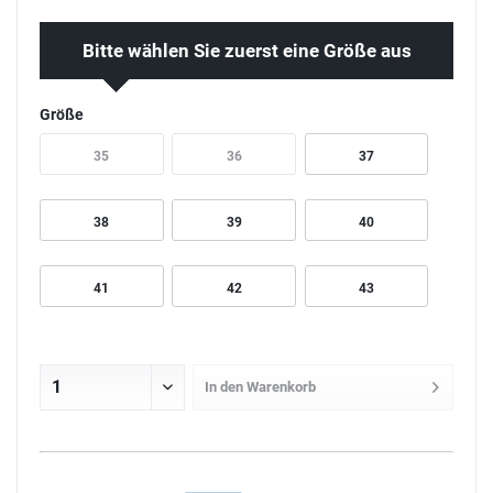
Bitte wählen Sie zuerst eine Größe aus
Größe
35
36
37
38
39
40
41
42
43
In den
Warenkorb