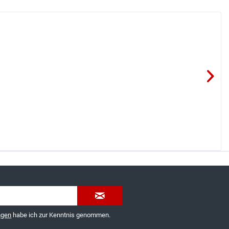
035603-189092 oder
service@schuhhaus-strauch.de
ngen
habe ich zur Kenntnis genommen.