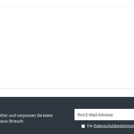
sand & kostenlose Retoure
persönliche Beratung
tter und verpassen Sie keine
haus Strauch.
Die
Datenschutzbestimmu