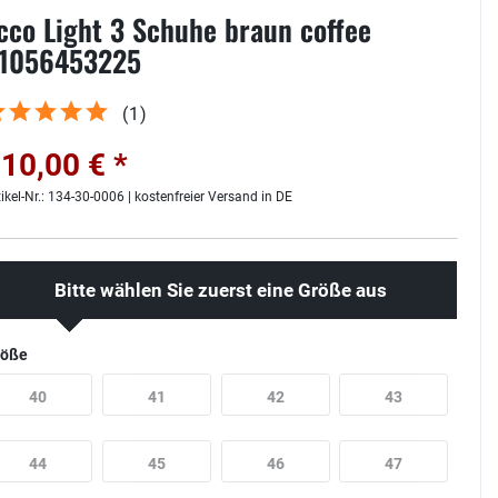
cco Light 3 Schuhe braun coffee
1056453225
(
1
)
10,00 € *
tikel-Nr.: 134-30-0006 | kostenfreier Versand in DE
Bitte wählen Sie zuerst eine Größe aus
röße
40
41
42
43
44
45
46
47