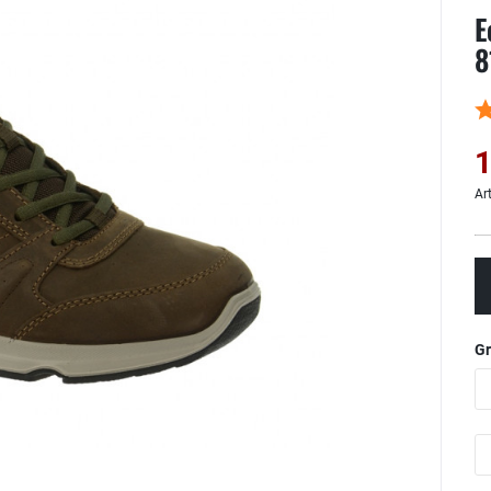
E
8
1
Ar
G