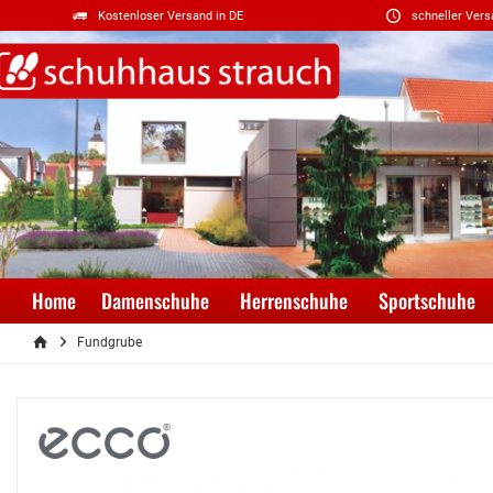
Kostenloser Versand in DE
schneller Vers
Home
Damenschuhe
Herrenschuhe
Sportschuhe
Fundgrube