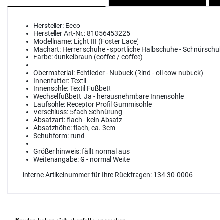
Hersteller:
Ecco
Hersteller Art-Nr.:
81056453225
Modellname:
Light III (Foster Lace)
Machart:
Herrenschuhe - sportliche Halbschuhe - Schnürschu
Farbe:
dunkelbraun (coffee / coffee)
Obermaterial:
Echtleder - Nubuck (Rind - oil cow nubuck)
Innenfutter:
Textil
Innensohle:
Textil Fußbett
Wechselfußbett:
Ja - herausnehmbare Innensohle
Laufsohle:
Receptor Profil Gummisohle
Verschluss:
5fach Schnürung
Absatzart:
flach - kein Absatz
Absatzhöhe:
flach, ca. 3cm
Schuhform:
rund
Größenhinweis:
fällt normal aus
Weitenangabe:
G - normal Weite
interne Artikelnummer für Ihre Rückfragen: 134-30-0006